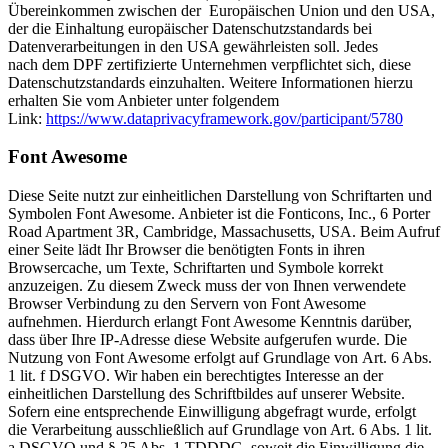
Übereinkommen zwischen der Europäischen Union und den USA,
der die Einhaltung europäischer Datenschutzstandards bei
Datenverarbeitungen in den USA gewährleisten soll. Jedes
nach dem DPF zertifizierte Unternehmen verpflichtet sich, diese
Datenschutzstandards einzuhalten. Weitere Informationen hierzu
erhalten Sie vom Anbieter unter folgendem
Link:
https://www.dataprivacyframework.gov/participant/5780
Font Awesome
Diese Seite nutzt zur einheitlichen Darstellung von Schriftarten und
Symbolen Font Awesome. Anbieter ist die Fonticons, Inc., 6 Porter
Road Apartment 3R, Cambridge, Massachusetts, USA. Beim Aufruf
einer Seite lädt Ihr Browser die benötigten Fonts in ihren
Browsercache, um Texte, Schriftarten und Symbole korrekt
anzuzeigen. Zu diesem Zweck muss der von Ihnen verwendete
Browser Verbindung zu den Servern von Font Awesome
aufnehmen. Hierdurch erlangt Font Awesome Kenntnis darüber,
dass über Ihre IP-Adresse diese Website aufgerufen wurde. Die
Nutzung von Font Awesome erfolgt auf Grundlage von Art. 6 Abs.
1 lit. f DSGVO. Wir haben ein berechtigtes Interesse an der
einheitlichen Darstellung des Schriftbildes auf unserer Website.
Sofern eine entsprechende Einwilligung abgefragt wurde, erfolgt
die Verarbeitung ausschließlich auf Grundlage von Art. 6 Abs. 1 lit.
a DSGVO und § 25 Abs. 1 TDDDG, soweit die Einwilligung die