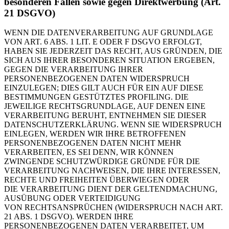
besonderen Fällen sowie gegen Direktwerbung (Art.
21 DSGVO)
WENN DIE DATENVERARBEITUNG AUF GRUNDLAGE
VON ART. 6 ABS. 1 LIT. E ODER F DSGVO
ERFOLGT,
HABEN SIE JEDERZEIT DAS RECHT, AUS GRÜNDEN, DIE
SICH AUS IHRER BESONDEREN
SITUATION ERGEBEN,
GEGEN DIE VERARBEITUNG IHRER
PERSONENBEZOGENEN DATEN WIDERSPRUCH
EINZULEGEN; DIES GILT AUCH FÜR EIN AUF DIESE
BESTIMMUNGEN GESTÜTZTES PROFILING. DIE
JEWEILIGE RECHTSGRUNDLAGE, AUF DENEN EINE
VERARBEITUNG BERUHT, ENTNEHMEN SIE DIESER
DATENSCHUTZERKLÄRUNG. WENN SIE WIDERSPRUCH
EINLEGEN, WERDEN WIR IHRE BETROFFENEN
PERSONENBEZOGENEN DATEN NICHT MEHR
VERARBEITEN, ES SEI DENN, WIR KÖNNEN
ZWINGENDE SCHUTZWÜRDIGE GRÜNDE FÜR DIE
VERARBEITUNG NACHWEISEN, DIE IHRE INTERESSEN,
RECHTE UND FREIHEITEN ÜBERWIEGEN ODER
DIE VERARBEITUNG DIENT DER GELTENDMACHUNG,
AUSÜBUNG ODER VERTEIDIGUNG
VON RECHTSANSPRÜCHEN (WIDERSPRUCH NACH ART.
21 ABS. 1 DSGVO). WERDEN IHRE
PERSONENBEZOGENEN DATEN VERARBEITET, UM